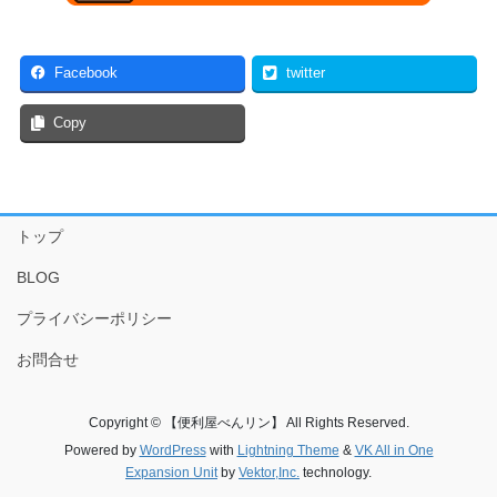
Facebook
twitter
Copy
トップ
BLOG
プライバシーポリシー
お問合せ
Copyright © 【便利屋べんリン】 All Rights Reserved.
Powered by
WordPress
with
Lightning Theme
&
VK All in One
Expansion Unit
by
Vektor,Inc.
technology.