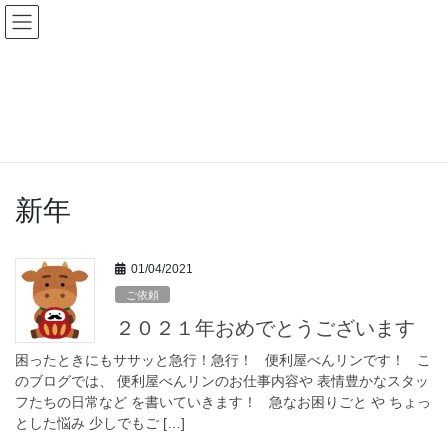
コ
ナ
ン
ビ
テ
ゲ
ン
ー
BLOG
ツ
シ
へ
ョ
ス
ン
HOME
BLOG
新年
キ
に
ッ
移
プ
動
新年
01/04/2021
ご依頼
２０２１年おめでとうございます
困ったときにもササッと急行！急行！ 便利屋べんリンです！ こ
のブログでは、 便利屋べんリンのお仕事内容や 表情豊かなスタッ
フたちの日常など を書いていきます！ 急なお困りごと や ちょっ
とした悩み 少しでもご […]