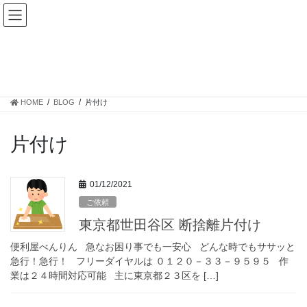
コ
ナ
ン
ビ
テ
ゲ
ン
ー
BLOG
ツ
シ
へ
ョ
ス
ン
HOME
BLOG
片付け
キ
に
ッ
移
プ
動
片付け
01/12/2021
ご依頼
東京都世田谷区 断捨離片付け
便利屋べんりん 急なお困り事でも一安心 どんな時でもササッと
急行！急行！ フリーダイヤルは ０１２０－３３－９５９５ 作
業は２４時間対応可能 主に東京都２３区を […]