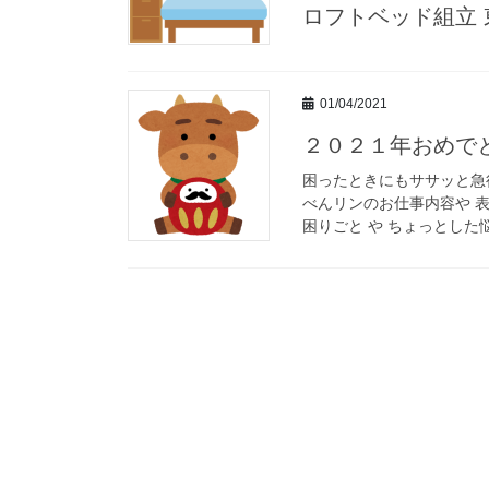
ロフトベッド組立
01/04/2021
２０２１年おめで
困ったときにもササッと急
べんリンのお仕事内容や 
困りごと や ちょっとした悩