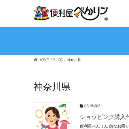
コ
ナ
ン
ビ
テ
ゲ
ン
ー
ツ
シ
へ
ョ
ス
ン
キ
に
ッ
移
HOME
BLOG
神奈川県
プ
動
神奈川県
02/15/2021
ショッピング購入
便利屋べんりん 急なお困